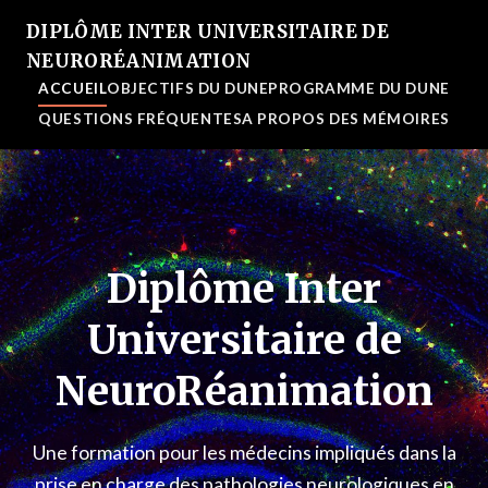
DIPLÔME INTER UNIVERSITAIRE DE
NEURORÉANIMATION
ACCUEIL
OBJECTIFS DU DUNE
PROGRAMME DU DUNE
QUESTIONS FRÉQUENTES
A PROPOS DES MÉMOIRES
Diplôme Inter
Universitaire de
NeuroRéanimation
Une formation pour les médecins impliqués dans la
prise en charge des pathologies neurologiques en